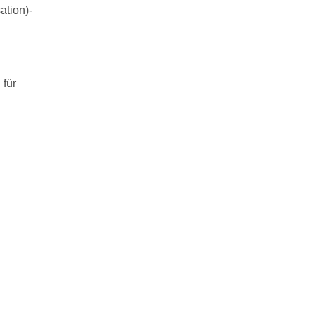
tion)-
 für