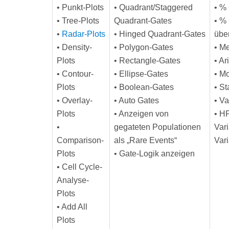
• Punkt-Plots
• Quadrant/Staggered
• %
• Tree-Plots
Quadrant-Gates
• %
•
Radar-Plots
• Hinged Quadrant-Gates
übe
• Density-
• Polygon-Gates
• M
Plots
• Rectangle-Gates
• Ar
• Contour-
• Ellipse-Gates
• M
Plots
• Boolean-Gates
• S
• Overlay-
• Auto Gates
• Va
Plots
• Anzeigen von
• HP
•
gegateten Populationen
Vari
Comparison-
als „Rare Events“
Var
Plots
• Gate-Logik anzeigen
• Cell Cycle-
Analyse-
Plots
• Add All
Plots