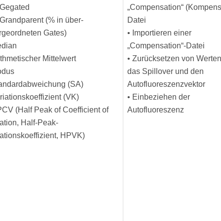
 Gegated
„Compensation“ (Kompensa
 Grandparent (% in über-
Datei
rgeordneten Gates)
• Importieren einer
edian
„Compensation“-Datei
ithmetischer Mittelwert
• Zurücksetzen von Werten
odus
das Spillover und den
tandardabweichung (SA)
Autofluoreszenzvektor
riationskoeffizient (VK)
• Einbeziehen der
CV (Half Peak of Coefficient of
Autofluoreszenz
ation, Half-Peak-
iationskoeffizient, HPVK)