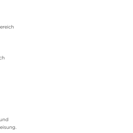
ereich
ch
 und
weisung.