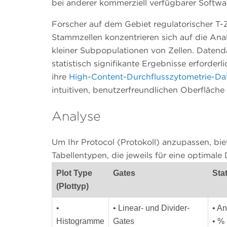
bei anderer kommerziell verfügbarer Softwa
Forscher auf dem Gebiet regulatorischer T
Stammzellen konzentrieren sich auf die Ana
kleiner Subpopulationen von Zellen. Datend
statistisch signifikante Ergebnisse erforder
ihre
High-Content-Durchflusszytometrie-Dat
intuitiven, benutzerfreundlichen Oberfläche
Analyse
Um Ihr Protocol (Protokoll) anzupassen, bie
Tabellentypen, die jeweils für eine optimal
Plot Type
Gates
Sta
(Plottyp)
•
• Linear- und Divider-
• A
Histogramme
Gates
• %