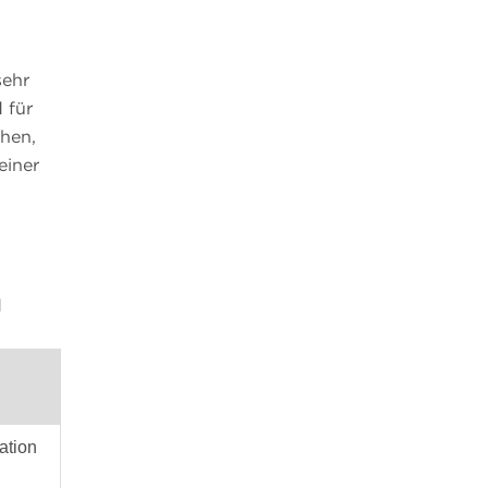
sehr
 für
chen,
einer
d
ation