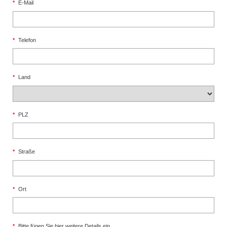
*
E-Mail
*
Telefon
*
Land
*
PLZ
*
Straße
*
Ort
*
Bitte fügen Sie hier weitere Details ein