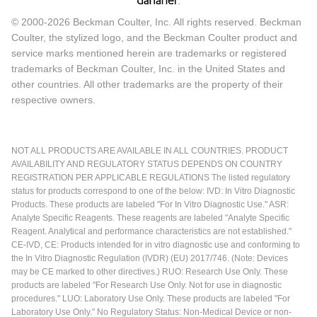
© 2000-2026 Beckman Coulter, Inc. All rights reserved. Beckman
Coulter, the stylized logo, and the Beckman Coulter product and
service marks mentioned herein are trademarks or registered
trademarks of Beckman Coulter, Inc. in the United States and
other countries. All other trademarks are the property of their
respective owners.
NOT ALL PRODUCTS ARE AVAILABLE IN ALL COUNTRIES. PRODUCT
AVAILABILITY AND REGULATORY STATUS DEPENDS ON COUNTRY
REGISTRATION PER APPLICABLE REGULATIONS The listed regulatory
status for products correspond to one of the below: IVD: In Vitro Diagnostic
Products. These products are labeled "For In Vitro Diagnostic Use." ASR:
Analyte Specific Reagents. These reagents are labeled "Analyte Specific
Reagent. Analytical and performance characteristics are not established."
CE-IVD, CE: Products intended for in vitro diagnostic use and conforming to
the In Vitro Diagnostic Regulation (IVDR) (EU) 2017/746. (Note: Devices
may be CE marked to other directives.) RUO: Research Use Only. These
products are labeled "For Research Use Only. Not for use in diagnostic
procedures." LUO: Laboratory Use Only. These products are labeled "For
Laboratory Use Only." No Regulatory Status: Non-Medical Device or non-