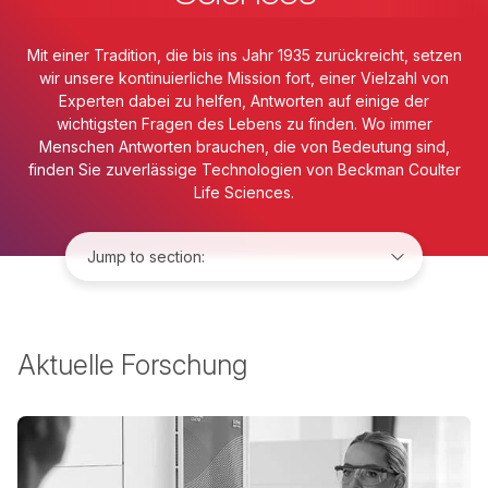
Mit einer Tradition, die bis ins Jahr 1935 zurückreicht, setzen
wir unsere kontinuierliche Mission fort, einer Vielzahl von
Experten dabei zu helfen, Antworten auf einige der
wichtigsten Fragen des Lebens zu finden. Wo immer
Menschen Antworten brauchen, die von Bedeutung sind,
finden Sie zuverlässige Technologien von Beckman Coulter
Life Sciences.
Jump to:
Aktuelle Forschung