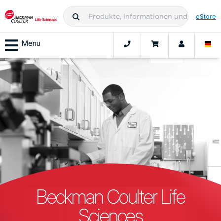
eStore
Menu
Beckman Coulter Life
Sciences