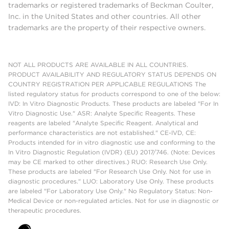
trademarks or registered trademarks of Beckman Coulter,
Inc. in the United States and other countries. All other
trademarks are the property of their respective owners.
NOT ALL PRODUCTS ARE AVAILABLE IN ALL COUNTRIES.
PRODUCT AVAILABILITY AND REGULATORY STATUS DEPENDS ON
COUNTRY REGISTRATION PER APPLICABLE REGULATIONS The
listed regulatory status for products correspond to one of the below:
IVD: In Vitro Diagnostic Products. These products are labeled "For In
Vitro Diagnostic Use." ASR: Analyte Specific Reagents. These
reagents are labeled "Analyte Specific Reagent. Analytical and
performance characteristics are not established." CE-IVD, CE:
Products intended for in vitro diagnostic use and conforming to the
In Vitro Diagnostic Regulation (IVDR) (EU) 2017/746. (Note: Devices
may be CE marked to other directives.) RUO: Research Use Only.
These products are labeled "For Research Use Only. Not for use in
diagnostic procedures." LUO: Laboratory Use Only. These products
are labeled "For Laboratory Use Only." No Regulatory Status: Non-
Medical Device or non-regulated articles. Not for use in diagnostic or
therapeutic procedures.