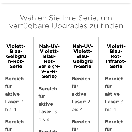
Wählen Sie Ihre Serie, um
verfügbare Upgrades zu finden
Violett-
Nah-UV-
Nah-UV-
Violett-
Blau-
Violett-
Violett-
Blau-
Gelbgrü
Blau-
Blau-
Rot-
n-Rot-
Rot-
Gelbgrü
Infrarot-
Serie
Serie (N-
n-Serie
Serie
V-B-R-
Serie)
Bereich
Bereich
Bereich
für
für
für
Bereich
aktive
aktive
aktive
für
Laser:
3
Laser:
2
Laser:
3
aktive
bis 4
bis 4
bis 4
Laser:
3
bis 4
Bereich
Bereich
Bereich
für
für
für
Bereich