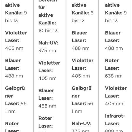
aktive
aktive
aktive
für
Kanäle:
9
Kanäle:
6
Kanäle:
9
aktive
bis 13
bis 12
bis 13
Kanäle:
10 bis 13
Violetter
Blauer
Blauer
Laser:
Laser:
Laser:
Nah-UV:
405 nm
488 nm
488 nm
375 nm
Blauer
Violetter
Roter
Violetter
Laser:
Laser:
Laser:
Laser:
488 nm
405 nm
638 nm
405 nm
Gelbgrü
Gelbgrü
Violetter
Blauer
ner
ner
Laser:
Laser:
Laser:
56
Laser:
56
405 nm
488 nm
1 nm
1 nm
Infrarot-
Roter
Roter
Nah-UV:
Laser:
Laser:
Laser:
375 nm
808 nm