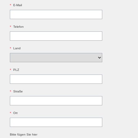
*
E-Mail
*
Telefon
*
Land
*
PLZ
*
Straße
*
Ort
Bitte fügen Sie hier