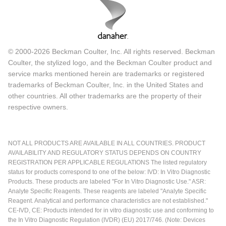
© 2000-2026 Beckman Coulter, Inc. All rights reserved. Beckman
Coulter, the stylized logo, and the Beckman Coulter product and
service marks mentioned herein are trademarks or registered
trademarks of Beckman Coulter, Inc. in the United States and
other countries. All other trademarks are the property of their
respective owners.
NOT ALL PRODUCTS ARE AVAILABLE IN ALL COUNTRIES. PRODUCT
AVAILABILITY AND REGULATORY STATUS DEPENDS ON COUNTRY
REGISTRATION PER APPLICABLE REGULATIONS The listed regulatory
status for products correspond to one of the below: IVD: In Vitro Diagnostic
Products. These products are labeled "For In Vitro Diagnostic Use." ASR:
Analyte Specific Reagents. These reagents are labeled "Analyte Specific
Reagent. Analytical and performance characteristics are not established."
CE-IVD, CE: Products intended for in vitro diagnostic use and conforming to
the In Vitro Diagnostic Regulation (IVDR) (EU) 2017/746. (Note: Devices