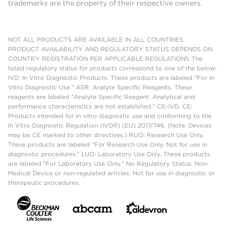
trademarks are the property of their respective owners.
NOT ALL PRODUCTS ARE AVAILABLE IN ALL COUNTRIES.
PRODUCT AVAILABILITY AND REGULATORY STATUS DEPENDS ON
COUNTRY REGISTRATION PER APPLICABLE REGULATIONS The
listed regulatory status for products correspond to one of the below:
IVD: In Vitro Diagnostic Products. These products are labeled "For In
Vitro Diagnostic Use." ASR: Analyte Specific Reagents. These
reagents are labeled "Analyte Specific Reagent. Analytical and
performance characteristics are not established." CE-IVD, CE:
Products intended for in vitro diagnostic use and conforming to the
In Vitro Diagnostic Regulation (IVDR) (EU) 2017/746. (Note: Devices
may be CE marked to other directives.) RUO: Research Use Only.
These products are labeled "For Research Use Only. Not for use in
diagnostic procedures." LUO: Laboratory Use Only. These products
are labeled "For Laboratory Use Only." No Regulatory Status: Non-
Medical Device or non-regulated articles. Not for use in diagnostic or
therapeutic procedures.