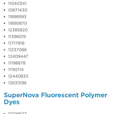
11040341
10871430
11898993
11890870
12385820
11396019
11717818
11237086
12409447
11198878
11192114
12440833
12631598
SuperNova Fluorescent Polymer
Dyes
11208527