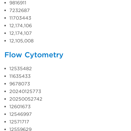
9816911
7232687
11703443
12,174,106
12,174,107
12,105,008
Flow Cytometry
12535482
11635433
9678073
20240125773
20250052742
12601673
12546997
12571717
12559629