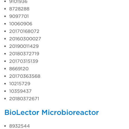
9101936
8728288
9097701
10060906
20170168072
20160300027
20190011429
20180372719
20170315139
8669120
20170363568
10215729
10359437
20180372671
BioLector Microbioreactor
8932544