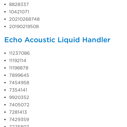
8828337
10421071
20210268748
20190219508
Echo Acoustic Liquid Handler
11237086
11192114
11198878
7899645
7454958
7354141
9920352
7405072
7281413
7429359
7275807