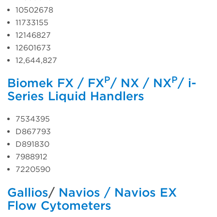
10502678
11733155
12146827
12601673
12,644,827
P
P
Biomek FX / FX
/ NX / NX
/ i-
Series Liquid Handlers
7534395
D867793
D891830
7988912
7220590
Gallios
/
Navios / Navios EX
Flow Cytometers