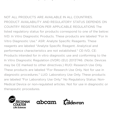
NOT ALL PRODUCTS ARE AVAILABLE IN ALL COUNTRIES.
PRODUCT AVAILABILITY AND REGULATORY STATUS DEPENDS ON
COUNTRY REGISTRATION PER APPLICABLE REGULATIONS The
listed regulatory status for products correspond to one of the below:
IVD: In Vitro Diagnostic Products. These products are labeled "For In
Vitro Diagnostic Use." ASR: Analyte Specific Reagents. These
reagents are labeled "Analyte Specific Reagent. Analytical and
performance characteristics are not established." CE-IVD, CE:
Products intended for in vitro diagnostic use and conforming to the
In Vitro Diagnostic Regulation (IVDR) (EU) 2017/746. (Note: Devices
may be CE marked to other directives.) RUO: Research Use Only.
These products are labeled "For Research Use Only. Not for use in
diagnostic procedures." LUO: Laboratory Use Only. These products
are labeled "For Laboratory Use Only." No Regulatory Status: Non-
Medical Device or non-regulated articles. Not for use in diagnostic or
therapeutic procedures.