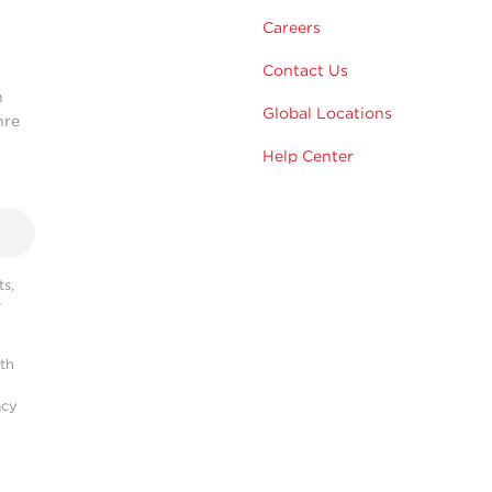
m
Careers
Contact Us
n
Global Locations
hre
Help Center
s,
r
ith
acy