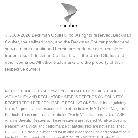
© 2000-2026 Beckman Coulter, Inc. All rights reserved. Beckman
Coulter, the stylized logo, and the Beckman Coulter product and
service marks mentioned herein are trademarks or registered
trademarks of Beckman Coulter, Inc. in the United States and
other countries. All other trademarks are the property of their
respective owners.
NOT ALL PRODUCTS ARE AVAILABLE IN ALL COUNTRIES. PRODUCT
AVAILABILITY AND REGULATORY STATUS DEPENDS ON COUNTRY
REGISTRATION PER APPLICABLE REGULATIONS The listed regulatory
status for products correspond to one of the below: IVD: In Vitro Diagnostic
Products. These products are labeled "For In Vitro Diagnostic Use." ASR:
Analyte Specific Reagents. These reagents are labeled "Analyte Specific
Reagent. Analytical and performance characteristics are not established."
CE-IVD, CE: Products intended for in vitro diagnostic use and conforming to
the In Vitro Diagnostic Regulation (IVDR) (EU) 2017/746. (Note: Devices