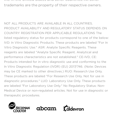
trademarks are the property of their respective owners.
NOT ALL PRODUCTS ARE AVAILABLE IN ALL COUNTRIES.
PRODUCT AVAILABILITY AND REGULATORY STATUS DEPENDS ON
COUNTRY REGISTRATION PER APPLICABLE REGULATIONS The
listed regulatory status for products correspond to one of the below:
IVD: In Vitro Diagnostic Products. These products are labeled "For In
Vitro Diagnostic Use." ASR: Analyte Specific Reagents. These
reagents are labeled "Analyte Specific Reagent. Analytical and
performance characteristics are not established." CE-IVD, CE:
Products intended for in vitro diagnostic use and conforming to the
In Vitro Diagnostic Regulation (IVDR) (EU) 2017/746. (Note: Devices
may be CE marked to other directives.) RUO: Research Use Only.
These products are labeled "For Research Use Only. Not for use in
diagnostic procedures." LUO: Laboratory Use Only. These products
are labeled "For Laboratory Use Only." No Regulatory Status: Non-
Medical Device or non-regulated articles. Not for use in diagnostic or
therapeutic procedures.