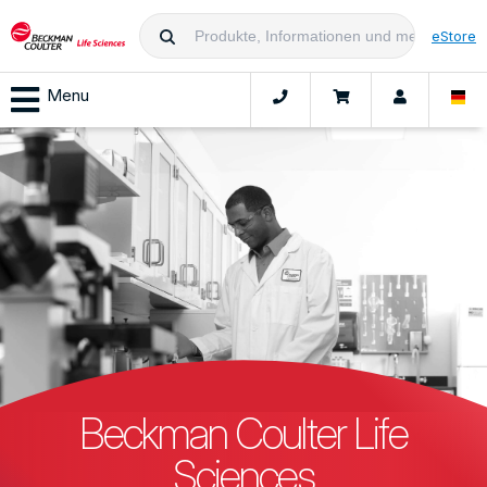
eStore
Menu
Beckman Coulter Life
Sciences