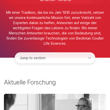
Mit einer Tradition, die bis ins Jahr 1935 zurückreicht, setzen
wir unsere kontinuierliche Mission fort, einer Vielzahl von
Experten dabei zu helfen, Antworten auf einige der
wichtigsten Fragen des Lebens zu finden. Wo immer
Menschen Antworten brauchen, die von Bedeutung sind,
finden Sie zuverlässige Technologien von Beckman Coulter
Life Sciences.
Jump to:
Aktuelle Forschung