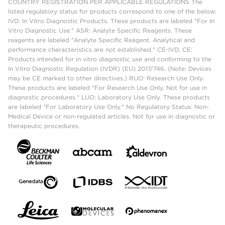
COUNTRY REGISTRATION PER APPLICABLE REGULATIONS The
listed regulatory status for products correspond to one of the below:
IVD: In Vitro Diagnostic Products. These products are labeled "For In
Vitro Diagnostic Use." ASR: Analyte Specific Reagents. These
reagents are labeled "Analyte Specific Reagent. Analytical and
performance characteristics are not established." CE-IVD, CE:
Products intended for in vitro diagnostic use and conforming to the
In Vitro Diagnostic Regulation (IVDR) (EU) 2017/746. (Note: Devices
may be CE marked to other directives.) RUO: Research Use Only.
These products are labeled "For Research Use Only. Not for use in
diagnostic procedures." LUO: Laboratory Use Only. These products
are labeled "For Laboratory Use Only." No Regulatory Status: Non-
Medical Device or non-regulated articles. Not for use in diagnostic or
therapeutic procedures.