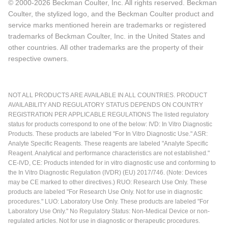
© 2000-2026 Beckman Coulter, Inc. All rights reserved. Beckman
Coulter, the stylized logo, and the Beckman Coulter product and
service marks mentioned herein are trademarks or registered
trademarks of Beckman Coulter, Inc. in the United States and
other countries. All other trademarks are the property of their
respective owners.
NOT ALL PRODUCTS ARE AVAILABLE IN ALL COUNTRIES. PRODUCT
AVAILABILITY AND REGULATORY STATUS DEPENDS ON COUNTRY
REGISTRATION PER APPLICABLE REGULATIONS The listed regulatory
status for products correspond to one of the below: IVD: In Vitro Diagnostic
Products. These products are labeled "For In Vitro Diagnostic Use." ASR:
Analyte Specific Reagents. These reagents are labeled "Analyte Specific
Reagent. Analytical and performance characteristics are not established."
CE-IVD, CE: Products intended for in vitro diagnostic use and conforming to
the In Vitro Diagnostic Regulation (IVDR) (EU) 2017/746. (Note: Devices
may be CE marked to other directives.) RUO: Research Use Only. These
products are labeled "For Research Use Only. Not for use in diagnostic
procedures." LUO: Laboratory Use Only. These products are labeled "For
Laboratory Use Only." No Regulatory Status: Non-Medical Device or non-
regulated articles. Not for use in diagnostic or therapeutic procedures.