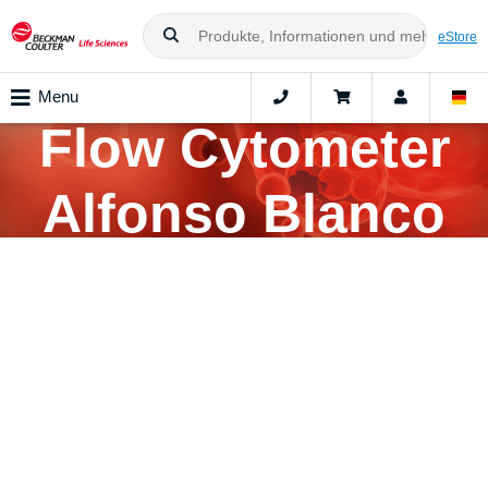
eStore
CytoFLEX nano
Menu
Flow Cytometer
Alfonso Blanco
Testimonial