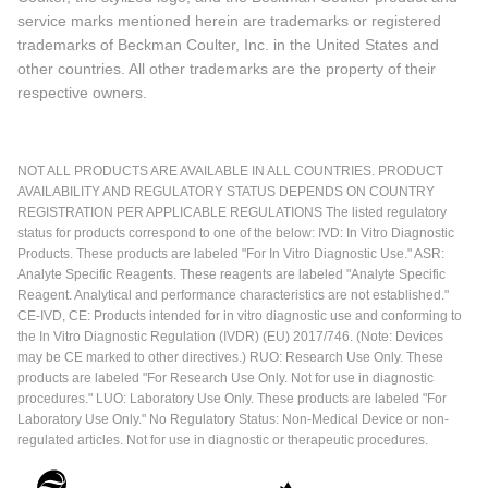
service marks mentioned herein are trademarks or registered
trademarks of Beckman Coulter, Inc. in the United States and
other countries. All other trademarks are the property of their
respective owners.
NOT ALL PRODUCTS ARE AVAILABLE IN ALL COUNTRIES. PRODUCT
AVAILABILITY AND REGULATORY STATUS DEPENDS ON COUNTRY
REGISTRATION PER APPLICABLE REGULATIONS The listed regulatory
status for products correspond to one of the below: IVD: In Vitro Diagnostic
Products. These products are labeled "For In Vitro Diagnostic Use." ASR:
Analyte Specific Reagents. These reagents are labeled "Analyte Specific
Reagent. Analytical and performance characteristics are not established."
CE-IVD, CE: Products intended for in vitro diagnostic use and conforming to
the In Vitro Diagnostic Regulation (IVDR) (EU) 2017/746. (Note: Devices
may be CE marked to other directives.) RUO: Research Use Only. These
products are labeled "For Research Use Only. Not for use in diagnostic
procedures." LUO: Laboratory Use Only. These products are labeled "For
Laboratory Use Only." No Regulatory Status: Non-Medical Device or non-
regulated articles. Not for use in diagnostic or therapeutic procedures.