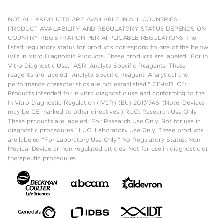
NOT ALL PRODUCTS ARE AVAILABLE IN ALL COUNTRIES.
PRODUCT AVAILABILITY AND REGULATORY STATUS DEPENDS ON
COUNTRY REGISTRATION PER APPLICABLE REGULATIONS The
listed regulatory status for products correspond to one of the below:
IVD: In Vitro Diagnostic Products. These products are labeled "For In
Vitro Diagnostic Use." ASR: Analyte Specific Reagents. These
reagents are labeled "Analyte Specific Reagent. Analytical and
performance characteristics are not established." CE-IVD, CE:
Products intended for in vitro diagnostic use and conforming to the
In Vitro Diagnostic Regulation (IVDR) (EU) 2017/746. (Note: Devices
may be CE marked to other directives.) RUO: Research Use Only.
These products are labeled "For Research Use Only. Not for use in
diagnostic procedures." LUO: Laboratory Use Only. These products
are labeled "For Laboratory Use Only." No Regulatory Status: Non-
Medical Device or non-regulated articles. Not for use in diagnostic or
therapeutic procedures.