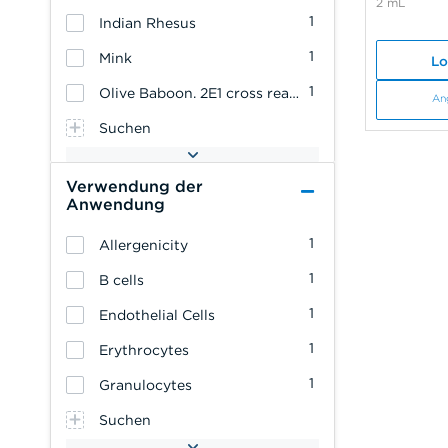
2 mL
1
Indian Rhesus
1
Mink
Lo
1
Olive Baboon. 2E1 cross reacts with: Bovine
An
Suchen
Verwendung der
Anwendung
1
Allergenicity
1
B cells
1
Endothelial Cells
1
Erythrocytes
1
Granulocytes
Suchen