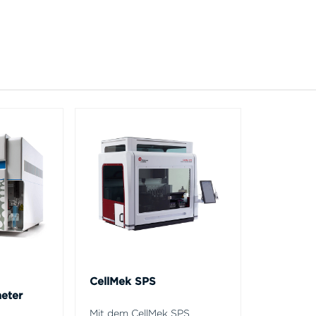
CellMek SPS
eter
Mit dem CellMek SPS