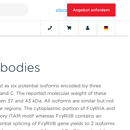
eStore
Angebot anfordern
bodies
t as six potential isoforms encoded by three
 and C. The reported molecular weight of these
en 37 and 43 kDa. All isoforms are similar but not
ular regions. The cytoplasmic portion of FcγRIIA and
tory ITAM motif whereas FcγRIIB contains an
rential splicing of FcγRIIB gene yields to 2 isoforms