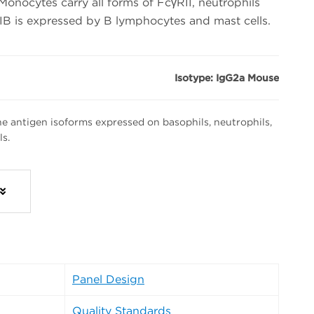
onocytes carry all forms of FcγRII, neutrophils
IB is expressed by B lymphocytes and mast cells.
Isotype: IgG2a Mouse
e antigen isoforms expressed on basophils, neutrophils,
ls.
Panel Design
Quality Standards