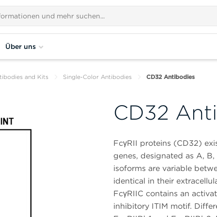
Über uns
tibodies and Kits
Single-Color Antibodies
CD32 Antibodies
CD32 Anti
FcγRII proteins (CD32) exis
genes, designated as A, B,
isoforms are variable betwe
identical in their extracell
FcγRIIC contains an activa
inhibitory ITIM motif. Diffe