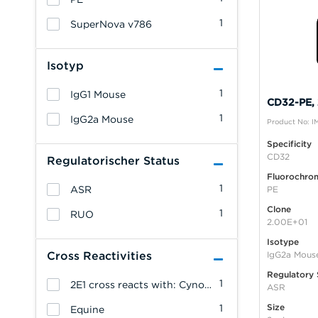
1
SuperNova v786
Isotyp
1
IgG1 Mouse
CD32-PE, 
1
IgG2a Mouse
Product No: I
Specificity
CD32
Regulatorischer Status
Fluorochro
1
ASR
PE
Clone
1
RUO
2.00E+01
Isotype
Cross Reactivities
IgG2a Mous
Regulatory 
1
2E1 cross reacts with: Cynomolgus Monkey
ASR
Size
1
Equine