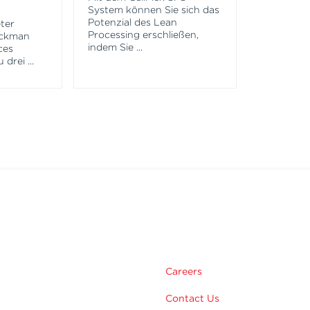
System können Sie sich das
Potenzial des Lean
ter
Processing erschließen,
eckman
indem Sie
...
ces
u drei
...
m
Careers
Contact Us