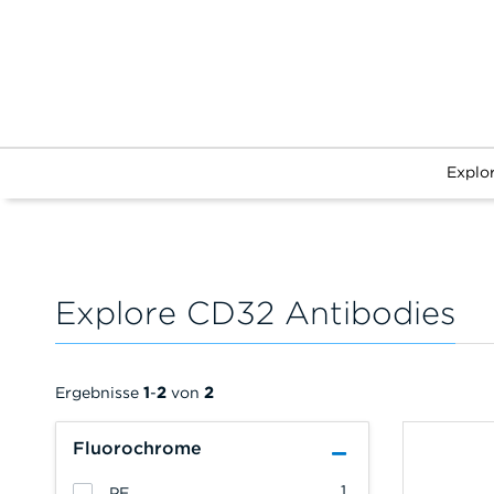
Explo
Explore CD32 Antibodies
Ergebnisse
1
-
2
von
2
Fluorochrome
1
PE