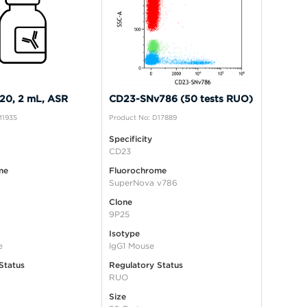
20, 2 mL, ASR
CD23-SNv786 (50 tests RUO)
M1935
Product No: D17889
Specificity
CD23
me
Fluorochrome
SuperNova v786
Clone
9P25
Isotype
e
IgG1 Mouse
Status
Regulatory Status
RUO
Size