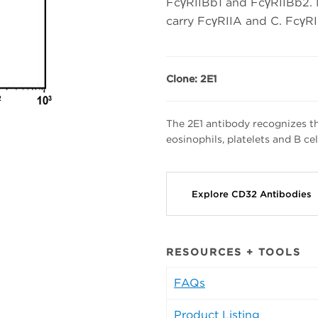
FcγRIIBb1 and FcγRIIBb2. M
carry FcγRIIA and C. FcγRI
Clone: 2E1
The 2E1 antibody recognizes th
eosinophils, platelets and B cel
Explore CD32 Antibodies
RESOURCES + TOOLS
FAQs
Product Listing