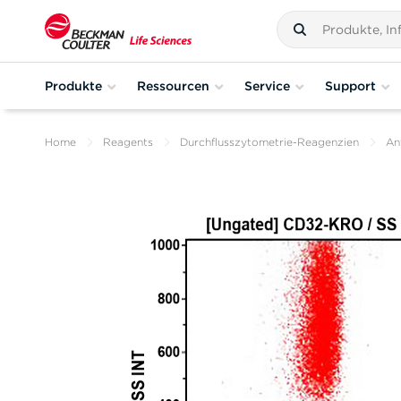
Produkte
Ressourcen
Service
Support
Home
Reagents
Durchflusszytometrie-Reagenzien
An