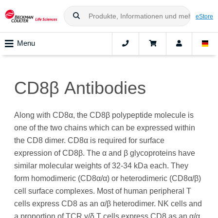
eStore
Menu
CD8β Antibodies
Along with CD8α, the CD8β polypeptide molecule is
one of the two chains which can be expressed within
the CD8 dimer. CD8α is required for surface
expression of CD8β. The α and β glycoproteins have
similar molecular weights of 32-34 kDa each. They
form homodimeric (CD8α/α) or heterodimeric (CD8α/β)
cell surface complexes. Most of human peripheral T
cells express CD8 as an α/β heterodimer. NK cells and
a proportion of TCR γ/δ T cells express CD8 as an α/α