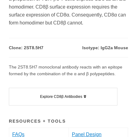
homodimer. CD8β surface expression requires the
surface expression of CD8α. Consequently, CD8α can
form homodimer but CD8β cannot.
Clone: 2ST8.5H7
Isotype: IgG2a Mouse
The 2ST8.5H7 monoclonal antibody reacts with an epitope
formed by the combination of the α and β polypeptides.
Explore CD8β Antibodies
RESOURCES + TOOLS
FAQs
Panel Design