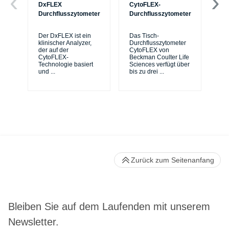
DxFLEX
CytoFLEX-
Ce
Durchflusszytometer
Durchflusszytometer
Mi
Sy
Der DxFLEX ist ein
Das Tisch-
sic
klinischer Analyzer,
Durchflusszytometer
de
der auf der
CytoFLEX von
er
CytoFLEX-
Beckman Coulter Life
Si
Technologie basiert
Sciences verfügt über
und
...
bis zu drei
...
Zurück zum Seitenanfang
Bleiben Sie auf dem Laufenden mit unserem
Newsletter.