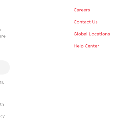
m
Careers
Contact Us
n
Global Locations
hre
Help Center
s,
r
ith
acy