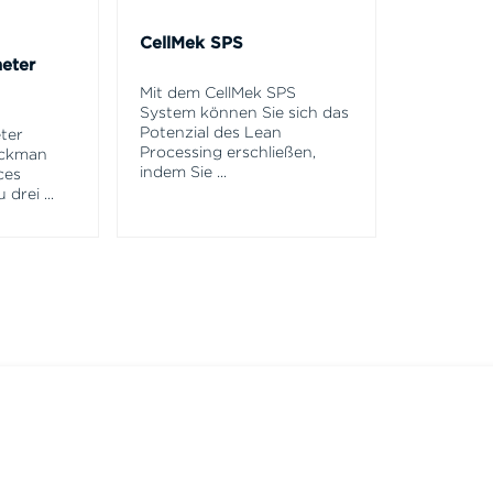
CellMek SPS
eter
Mit dem CellMek SPS
System können Sie sich das
Potenzial des Lean
ter
Processing erschließen,
eckman
indem Sie
...
ces
u drei
...