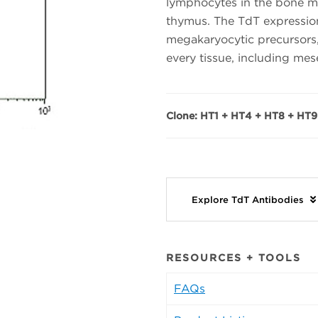
lymphocytes in the bone m
thymus. The TdT expression 
megakaryocytic precursors,
every tissue, including mes
Clone: HT1 + HT4 + HT8 + HT9
Explore TdT Antibodies
RESOURCES + TOOLS
FAQs