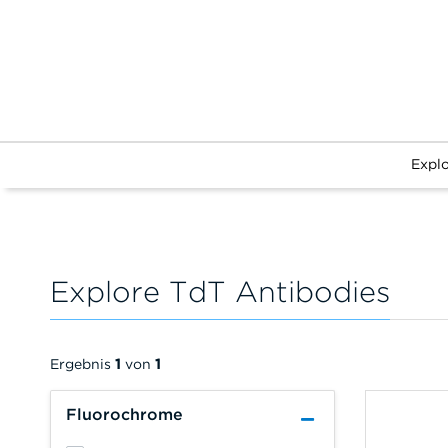
Explo
Explore TdT Antibodies
Ergebnis
1
von
1
Fluorochrome