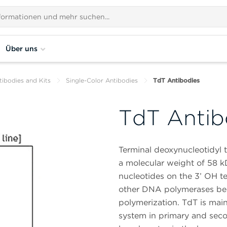
Über uns
tibodies and Kits
Single-Color Antibodies
TdT Antibodies
TdT Antib
Terminal deoxynucleotidyl 
a molecular weight of 58 k
nucleotides on the 3’ OH t
other DNA polymerases bec
polymerization. TdT is mai
system in primary and secon