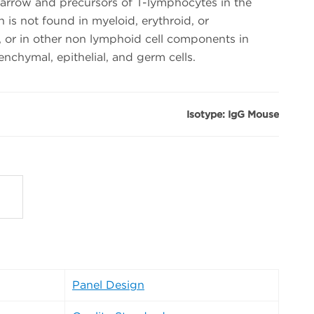
arrow and precursors of T-lymphocytes in the
is not found in myeloid, erythroid, or
 or in other non lymphoid cell components in
enchymal, epithelial, and germ cells.
Isotype: IgG Mouse
Panel Design