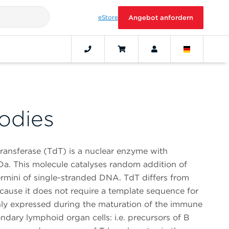
eStore
Angebot anfordern
odies
transferase (TdT) is a nuclear enzyme with
Da. This molecule catalyses random addition of
ermini of single-stranded DNA. TdT differs from
ause it does not require a template sequence for
nly expressed during the maturation of the immune
dary lymphoid organ cells: i.e. precursors of B