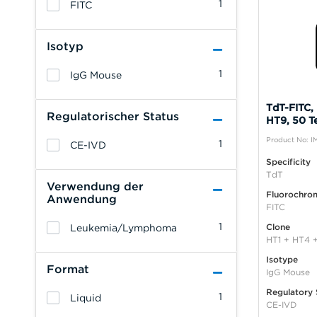
1
FITC
Isotyp
1
IgG Mouse
TdT-FITC,
Regulatorischer Status
HT9, 50 Te
Product No: 
1
CE-IVD
Specificity
TdT
Verwendung der
Fluorochro
Anwendung
FITC
1
Clone
Leukemia/Lymphoma
HT1 + HT4 
Isotype
Format
IgG Mouse
Regulatory 
1
Liquid
CE-IVD