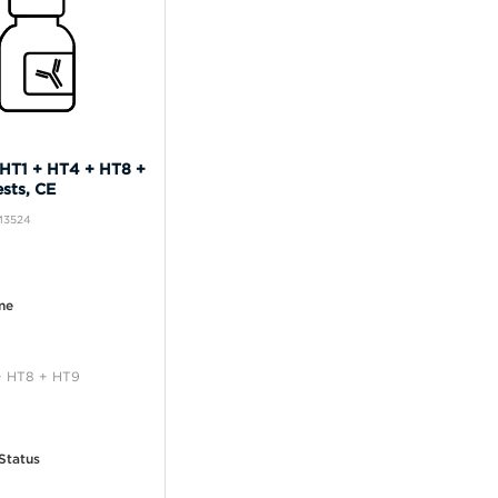
 HT1 + HT4 + HT8 +
sts, CE
IM3524
me
+ HT8 + HT9
Status