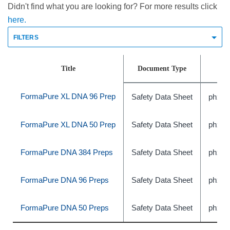
Didn't find what you are looking for? For more results click
here.
FILTERS
Title
Document Type
FormaPure XL DNA 96 Prep
Safety Data Sheet
phxC
FormaPure XL DNA 50 Prep
Safety Data Sheet
phxC
FormaPure DNA 384 Preps
Safety Data Sheet
phxB
FormaPure DNA 96 Preps
Safety Data Sheet
phxB
FormaPure DNA 50 Preps
Safety Data Sheet
phxB