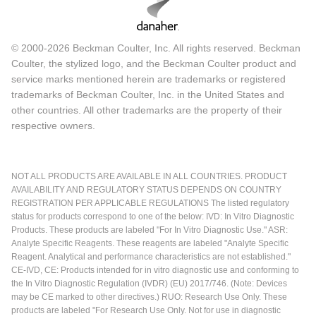
© 2000-2026 Beckman Coulter, Inc. All rights reserved. Beckman
Coulter, the stylized logo, and the Beckman Coulter product and
service marks mentioned herein are trademarks or registered
trademarks of Beckman Coulter, Inc. in the United States and
other countries. All other trademarks are the property of their
respective owners.
NOT ALL PRODUCTS ARE AVAILABLE IN ALL COUNTRIES. PRODUCT
AVAILABILITY AND REGULATORY STATUS DEPENDS ON COUNTRY
REGISTRATION PER APPLICABLE REGULATIONS The listed regulatory
status for products correspond to one of the below: IVD: In Vitro Diagnostic
Products. These products are labeled "For In Vitro Diagnostic Use." ASR:
Analyte Specific Reagents. These reagents are labeled "Analyte Specific
Reagent. Analytical and performance characteristics are not established."
CE-IVD, CE: Products intended for in vitro diagnostic use and conforming to
the In Vitro Diagnostic Regulation (IVDR) (EU) 2017/746. (Note: Devices
may be CE marked to other directives.) RUO: Research Use Only. These
products are labeled "For Research Use Only. Not for use in diagnostic