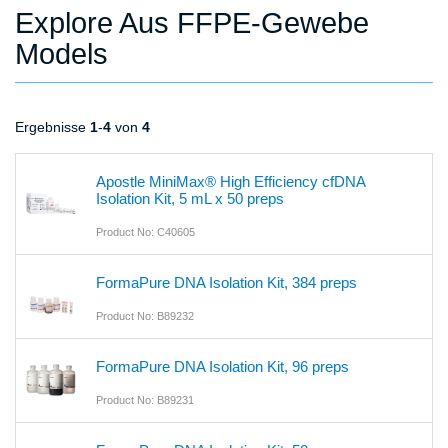
Explore Aus FFPE-Gewebe
Models
Ergebnisse
1
-
4
von
4
Apostle MiniMax® High Efficiency cfDNA
Isolation Kit, 5 mL x 50 preps
Product No: C40605
FormaPure DNA Isolation Kit, 384 preps
Product No: B89232
FormaPure DNA Isolation Kit, 96 preps
Product No: B89231