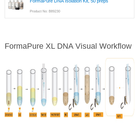
FormaPure DNA Isolation Kit, 50 preps
Product No: B89230
FormaPure XL DNA Visual Workflow