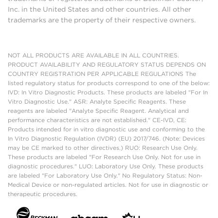
Inc. in the United States and other countries. All other
trademarks are the property of their respective owners.
NOT ALL PRODUCTS ARE AVAILABLE IN ALL COUNTRIES.
PRODUCT AVAILABILITY AND REGULATORY STATUS DEPENDS ON
COUNTRY REGISTRATION PER APPLICABLE REGULATIONS The
listed regulatory status for products correspond to one of the below:
IVD: In Vitro Diagnostic Products. These products are labeled "For In
Vitro Diagnostic Use." ASR: Analyte Specific Reagents. These
reagents are labeled "Analyte Specific Reagent. Analytical and
performance characteristics are not established." CE-IVD, CE:
Products intended for in vitro diagnostic use and conforming to the
In Vitro Diagnostic Regulation (IVDR) (EU) 2017/746. (Note: Devices
may be CE marked to other directives.) RUO: Research Use Only.
These products are labeled "For Research Use Only. Not for use in
diagnostic procedures." LUO: Laboratory Use Only. These products
are labeled "For Laboratory Use Only." No Regulatory Status: Non-
Medical Device or non-regulated articles. Not for use in diagnostic or
therapeutic procedures.