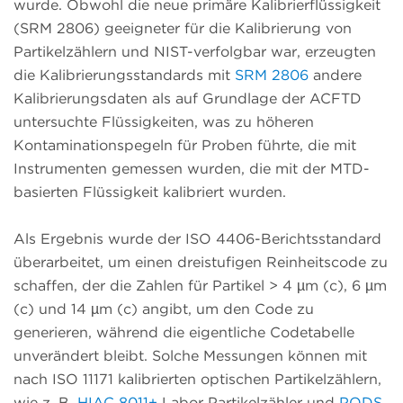
wurde. Obwohl die neue primäre Kalibrierflüssigkeit
(SRM 2806) geeigneter für die Kalibrierung von
Partikelzählern und NIST-verfolgbar war, erzeugten
die Kalibrierungsstandards mit
SRM 2806
andere
Kalibrierungsdaten als auf Grundlage der ACFTD
untersuchte Flüssigkeiten, was zu höheren
Kontaminationspegeln für Proben führte, die mit
Instrumenten gemessen wurden, die mit der MTD-
basierten Flüssigkeit kalibriert wurden.
Als Ergebnis wurde der ISO 4406-Berichtsstandard
überarbeitet, um einen dreistufigen Reinheitscode zu
schaffen, der die Zahlen für Partikel > 4 µm (c), 6 µm
(c) und 14 µm (c) angibt, um den Code zu
generieren, während die eigentliche Codetabelle
unverändert bleibt. Solche Messungen können mit
nach ISO 11171 kalibrierten optischen Partikelzählern,
wie z. B.
HIAC 8011+
Labor Partikelzähler und
PODS