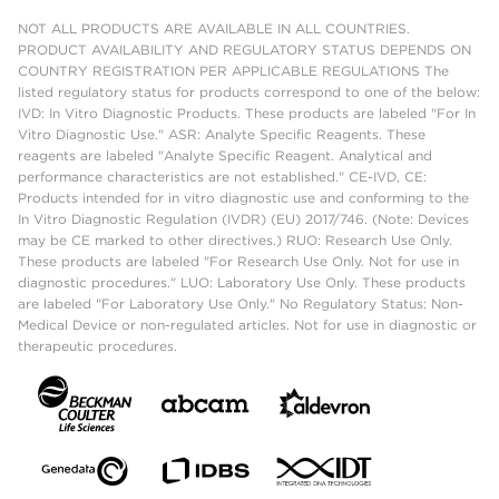
NOT ALL PRODUCTS ARE AVAILABLE IN ALL COUNTRIES.
PRODUCT AVAILABILITY AND REGULATORY STATUS DEPENDS ON
COUNTRY REGISTRATION PER APPLICABLE REGULATIONS The
listed regulatory status for products correspond to one of the below:
IVD: In Vitro Diagnostic Products. These products are labeled "For In
Vitro Diagnostic Use." ASR: Analyte Specific Reagents. These
reagents are labeled "Analyte Specific Reagent. Analytical and
performance characteristics are not established." CE-IVD, CE:
Products intended for in vitro diagnostic use and conforming to the
In Vitro Diagnostic Regulation (IVDR) (EU) 2017/746. (Note: Devices
may be CE marked to other directives.) RUO: Research Use Only.
These products are labeled "For Research Use Only. Not for use in
diagnostic procedures." LUO: Laboratory Use Only. These products
are labeled "For Laboratory Use Only." No Regulatory Status: Non-
Medical Device or non-regulated articles. Not for use in diagnostic or
therapeutic procedures.