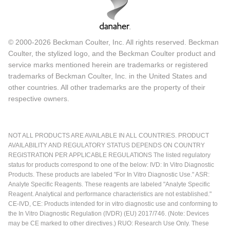
© 2000-2026 Beckman Coulter, Inc. All rights reserved. Beckman
Coulter, the stylized logo, and the Beckman Coulter product and
service marks mentioned herein are trademarks or registered
trademarks of Beckman Coulter, Inc. in the United States and
other countries. All other trademarks are the property of their
respective owners.
NOT ALL PRODUCTS ARE AVAILABLE IN ALL COUNTRIES. PRODUCT
AVAILABILITY AND REGULATORY STATUS DEPENDS ON COUNTRY
REGISTRATION PER APPLICABLE REGULATIONS The listed regulatory
status for products correspond to one of the below: IVD: In Vitro Diagnostic
Products. These products are labeled "For In Vitro Diagnostic Use." ASR:
Analyte Specific Reagents. These reagents are labeled "Analyte Specific
Reagent. Analytical and performance characteristics are not established."
CE-IVD, CE: Products intended for in vitro diagnostic use and conforming to
the In Vitro Diagnostic Regulation (IVDR) (EU) 2017/746. (Note: Devices
may be CE marked to other directives.) RUO: Research Use Only. These