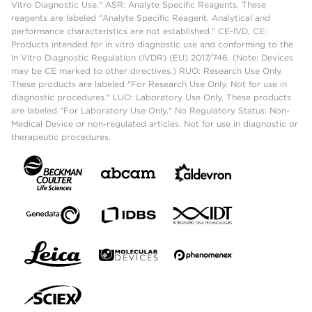
Vitro Diagnostic Use." ASR: Analyte Specific Reagents. These
reagents are labeled "Analyte Specific Reagent. Analytical and
performance characteristics are not established." CE-IVD, CE:
Products intended for in vitro diagnostic use and conforming to the
In Vitro Diagnostic Regulation (IVDR) (EU) 2017/746. (Note: Devices
may be CE marked to other directives.) RUO: Research Use Only.
These products are labeled "For Research Use Only. Not for use in
diagnostic procedures." LUO: Laboratory Use Only. These products
are labeled "For Laboratory Use Only." No Regulatory Status: Non-
Medical Device or non-regulated articles. Not for use in diagnostic or
therapeutic procedures.