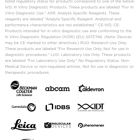
listed regulatory status for products correspond to one of the below:
IVD: In Vitro Diagnostic Products. These products are labeled "For In
Vitro Diagnostic Use." ASR: Analyte Specific Reagents. These
reagents are labeled "Analyte Specific Reagent. Analytical and
performance characteristics are not established." CE-IVD, CE:
Products intended for in vitro diagnostic use and conforming to the
In Vitro Diagnostic Regulation (IVDR) (EU) 2017/746. (Note: Devices
may be CE marked to other directives.) RUO: Research Use Only.
These products are labeled "For Research Use Only. Not for use in
diagnostic procedures." LUO: Laboratory Use Only. These products
are labeled "For Laboratory Use Only." No Regulatory Status: Non-
Medical Device or non-regulated articles. Not for use in diagnostic or
therapeutic procedures.