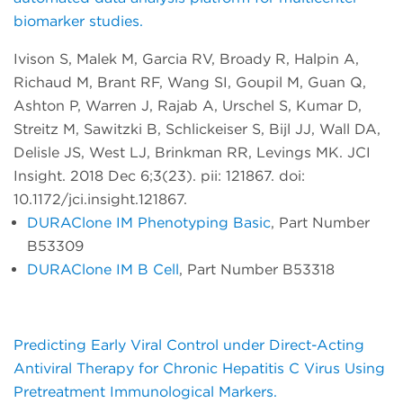
biomarker studies.
Ivison S, Malek M, Garcia RV, Broady R, Halpin A,
Richaud M, Brant RF, Wang SI, Goupil M, Guan Q,
Ashton P, Warren J, Rajab A, Urschel S, Kumar D,
Streitz M, Sawitzki B, Schlickeiser S, Bijl JJ, Wall DA,
Delisle JS, West LJ, Brinkman RR, Levings MK. JCI
Insight. 2018 Dec 6;3(23). pii: 121867. doi:
10.1172/jci.insight.121867.
DURAClone IM Phenotyping Basic
, Part Number
B53309
DURAClone IM B Cell
, Part Number B53318
Predicting Early Viral Control under Direct-Acting
Antiviral Therapy for Chronic Hepatitis C Virus Using
Pretreatment Immunological Markers.