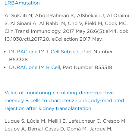
LRBAmutation
Al Sukaiti N, AbdelRahman K, AlShekaili J, Al Oraimi
S, Al Sinani A, Al Rahbi N, Cho V, Field M, Cook MC.
Clin Transl Immunology. 2017 May 26;6(5):e144. doi:
10.1038/cti.2017.20. eCollection 2017 May.
DURAClone IM T Cell Subsets
, Part Number
B53328
DURAClone IM B Cell
, Part Number B53318
Value of monitoring circulating donor-reactive
memory B cells to characterize antibody-mediated
rejection after kidney transplantation
Luque S, Lúcia M, Melilli E, Lefaucheur C, Crespo M,
Loupy A, Bernal-Casas D, Gomà M, Jarque M,