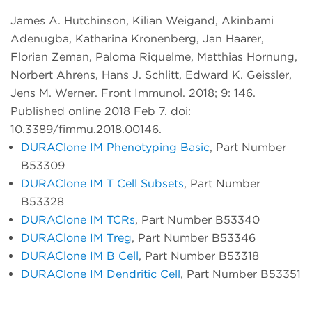
James A. Hutchinson, Kilian Weigand, Akinbami
Adenugba, Katharina Kronenberg, Jan Haarer,
Florian Zeman, Paloma Riquelme, Matthias Hornung,
Norbert Ahrens, Hans J. Schlitt, Edward K. Geissler,
Jens M. Werner. Front Immunol. 2018; 9: 146.
Published online 2018 Feb 7. doi:
10.3389/fimmu.2018.00146.
DURAClone IM Phenotyping Basic
, Part Number
B53309
DURAClone IM T Cell Subsets
, Part Number
B53328
DURAClone IM TCRs
, Part Number B53340
DURAClone IM Treg
, Part Number B53346
DURAClone IM B Cell
, Part Number B53318
DURAClone IM Dendritic Cell
, Part Number B53351