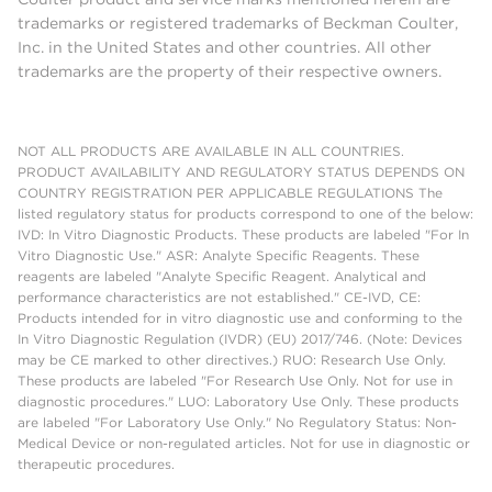
trademarks or registered trademarks of Beckman Coulter,
Inc. in the United States and other countries. All other
trademarks are the property of their respective owners.
NOT ALL PRODUCTS ARE AVAILABLE IN ALL COUNTRIES.
PRODUCT AVAILABILITY AND REGULATORY STATUS DEPENDS ON
COUNTRY REGISTRATION PER APPLICABLE REGULATIONS The
listed regulatory status for products correspond to one of the below:
IVD: In Vitro Diagnostic Products. These products are labeled "For In
Vitro Diagnostic Use." ASR: Analyte Specific Reagents. These
reagents are labeled "Analyte Specific Reagent. Analytical and
performance characteristics are not established." CE-IVD, CE:
Products intended for in vitro diagnostic use and conforming to the
In Vitro Diagnostic Regulation (IVDR) (EU) 2017/746. (Note: Devices
may be CE marked to other directives.) RUO: Research Use Only.
These products are labeled "For Research Use Only. Not for use in
diagnostic procedures." LUO: Laboratory Use Only. These products
are labeled "For Laboratory Use Only." No Regulatory Status: Non-
Medical Device or non-regulated articles. Not for use in diagnostic or
therapeutic procedures.