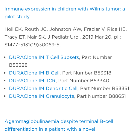
Immune expression in children with Wilms tumor: a
pilot study
Holl EK, Routh JC, Johnston AW, Frazier V, Rice HE,
Tracy ET, Nair SK. J Pediatr Urol. 2019 Mar 20. pii:
S1477-5131(19)30069-5.
DURAClone IM T Cell Subsets
, Part Number
B53328
DURAClone IM B Cell
, Part Number B53318
DURAClone IM TCR
, Part Number B53340
DURAClone IM Dendritic Cell
, Part Number B53351
DURAClone IM Granulocyte
, Part Number B88651
Agammaglobulinaemia despite terminal B-cell
differentiation in a patient with a novel