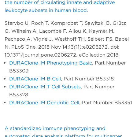
the number of circulating innate and adaptive
leukocyte subsets in human blood
.
Stervbo U, Roch T, Kornprobst T, Sawitzki B, Grütz
G, Wilhelm A, Lacombe F, Allou K, Kaymer M,
Pacheco A, Vigne J, Westhoff TH, Seibert FS, Babel
N. PLoS One. 2018 Nov 14;13(11):e0206272. doi:
10.1371/journal.pone.0206272. eCollection 2018.
DURAClone IM Phenotyping Basic
, Part Number
B53309
DURAClone IM B Cell
, Part Number B53318
DURAClone IM T Cell Subsets
, Part Number
B53328
DURAClone IM Dendritic Cell
, Part Number B53351
A standardized immune phenotyping and
automated data analysis platform for multicenter