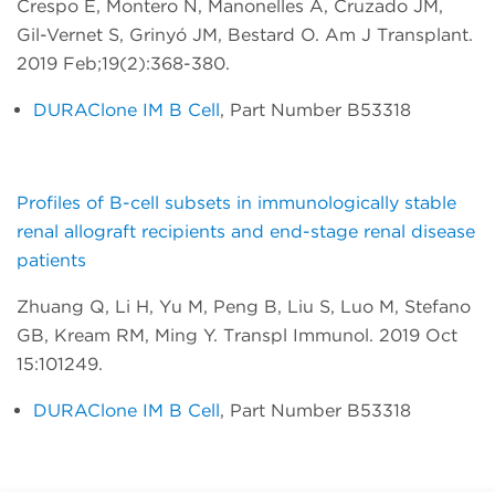
Crespo E, Montero N, Manonelles A, Cruzado JM,
Gil-Vernet S, Grinyó JM, Bestard O. Am J Transplant.
2019 Feb;19(2):368-380.
DURAClone IM B Cell
, Part Number B53318
Profiles of B-cell subsets in immunologically stable
renal allograft recipients and end-stage renal disease
patients
Zhuang Q, Li H, Yu M, Peng B, Liu S, Luo M, Stefano
GB, Kream RM, Ming Y. Transpl Immunol. 2019 Oct
15:101249.
DURAClone IM B Cell
, Part Number B53318