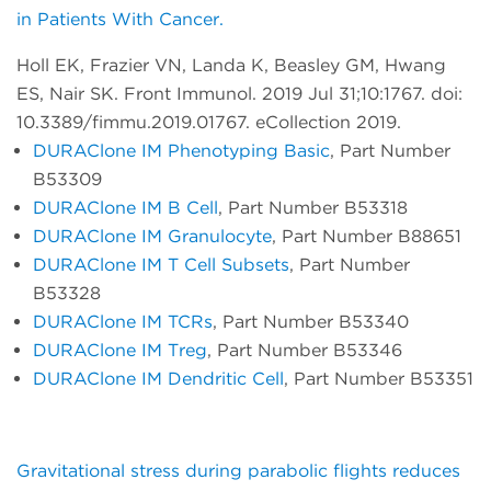
in Patients With Cancer.
Holl EK, Frazier VN, Landa K, Beasley GM, Hwang
ES, Nair SK. Front Immunol. 2019 Jul 31;10:1767. doi:
10.3389/fimmu.2019.01767. eCollection 2019.
DURAClone IM Phenotyping Basic
, Part Number
B53309
DURAClone IM B Cell
, Part Number B53318
DURAClone IM Granulocyte
, Part Number B88651
DURAClone IM T Cell Subsets
, Part Number
B53328
DURAClone IM TCRs
, Part Number B53340
DURAClone IM Treg
, Part Number B53346
DURAClone IM Dendritic Cell
, Part Number B53351
Gravitational stress during parabolic flights reduces