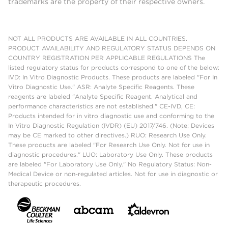
trademarks are the property of their respective owners.
NOT ALL PRODUCTS ARE AVAILABLE IN ALL COUNTRIES.
PRODUCT AVAILABILITY AND REGULATORY STATUS DEPENDS ON
COUNTRY REGISTRATION PER APPLICABLE REGULATIONS The
listed regulatory status for products correspond to one of the below:
IVD: In Vitro Diagnostic Products. These products are labeled "For In
Vitro Diagnostic Use." ASR: Analyte Specific Reagents. These
reagents are labeled "Analyte Specific Reagent. Analytical and
performance characteristics are not established." CE-IVD, CE:
Products intended for in vitro diagnostic use and conforming to the
In Vitro Diagnostic Regulation (IVDR) (EU) 2017/746. (Note: Devices
may be CE marked to other directives.) RUO: Research Use Only.
These products are labeled "For Research Use Only. Not for use in
diagnostic procedures." LUO: Laboratory Use Only. These products
are labeled "For Laboratory Use Only." No Regulatory Status: Non-
Medical Device or non-regulated articles. Not for use in diagnostic or
therapeutic procedures.