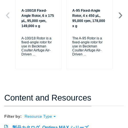
A-100/18 Fixed-
A-95 Fixed-Angle
A-
Angle Rotor, 6 x 175
Rotor, 4 x 450 µL,
An
µL, 95,000 rpm,
95,000 rpm, 178,000
µL
149,000 x g
x g
16
A-100/18 Rotor is a
The A-95 Rotor is a
A-1
fixed-angle rotor for
fixed-angle rotor for
fix
use in Beckman
use in Beckman
us
Coulter Airfuge Air-
Coulter Airfuge Air-
Cou
Driven
...
Driven
...
Dr
Content and Resources
Filter by:
Resource Type
製品カタログ_Optima MAX シリーズ